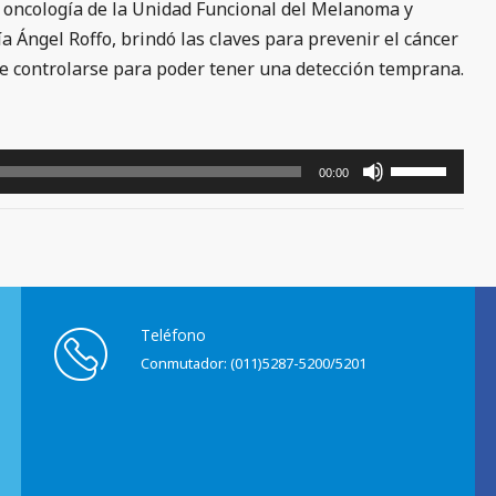
de oncología de la Unidad Funcional del Melanoma y
a Ángel Roffo, brindó las claves para prevenir el cáncer
 de controlarse para poder tener una detección temprana.
Utiliza
00:00
las
teclas
de
flecha
arriba/abajo
para
Teléfono
aumentar
Conmutador: (011)5287-5200/5201
o
disminuir
el
volumen.