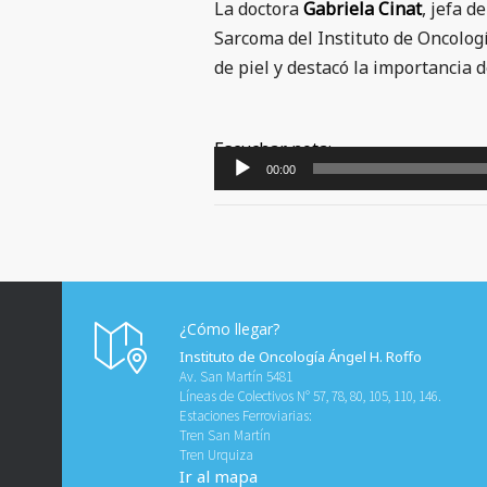
La doctora
Gabriela Cinat
, jefa 
Sarcoma del Instituto de Oncologí
de piel y destacó la importancia
Reproductor
Escuchar nota:
de
00:00
audio
¿Cómo llegar?
Instituto de Oncología Ángel H. Roffo
Av. San Martín 5481
Líneas de Colectivos N° 57, 78, 80, 105, 110, 146.
Estaciones Ferroviarias:
Tren San Martín
Tren Urquiza
Ir al mapa